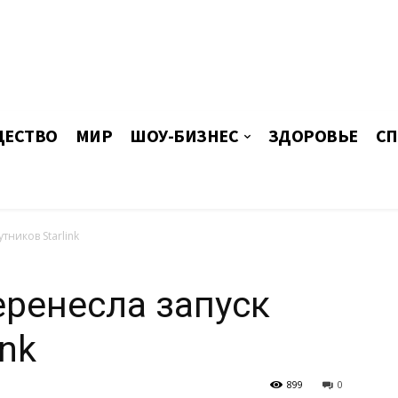
ЕСТВО
МИР
ШОУ-БИЗНЕС
ЗДОРОВЬЕ
СП
тников Starlink
еренесла запуск
ink
899
0