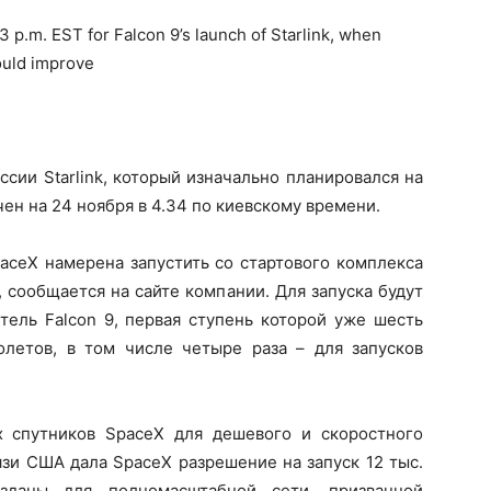
 p.m. EST for Falcon 9’s launch of Starlink, when
ould improve
ссии Starlink, который изначально планировался на
ен на 24 ноября в 4.34 по киевскому времени.
paceX намерена запустить со стартового комплекса
 сообщается на сайте компании. Для запуска будут
тель Falcon 9, первая ступень которой уже шесть
олетов, в том числе четыре раза – для запусков
х спутников SpaceX для дешевого и скоростного
язи США дала SpaceX разрешение на запуск 12 тыс.
озданы для полномасштабной сети, призванной