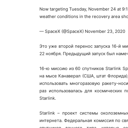
Now targeting Tuesday, November 24 at 9:13
weather conditions in the recovery area sh
— SpaceX (@SpaceX) November 23, 2020
Это уже второй перенос запуска 16-й ми
22 ноября. Предыдущий запуск был намеч
16-ю миссию из 60 спутников Starlink S
на мысе Канаверал (США, штат Флорида),
использовать многоразовую ракету-носи
раз использовалась для космических п
Starlink.
Starlink – проект системы околоземны
интернета. Федеральная комиссия по св
спутников данного типа, которые с