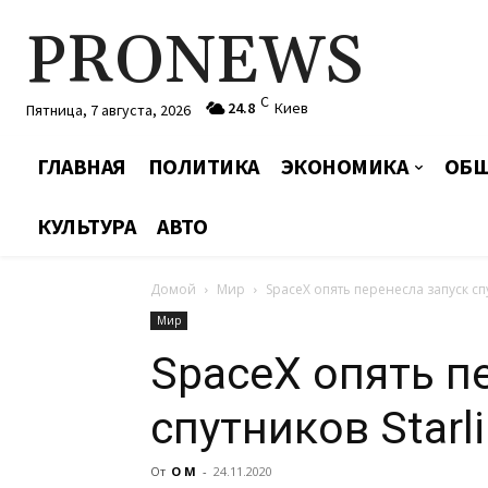
PRONEWS
C
24.8
Киев
Пятница, 7 августа, 2026
ГЛАВНАЯ
ПОЛИТИКА
ЭКОНОМИКА
ОБЩ
КУЛЬТУРА
АВТО
Домой
Мир
SpaceX опять перенесла запуск спу
Мир
SpaceX опять п
спутников Starl
От
О М
-
24.11.2020