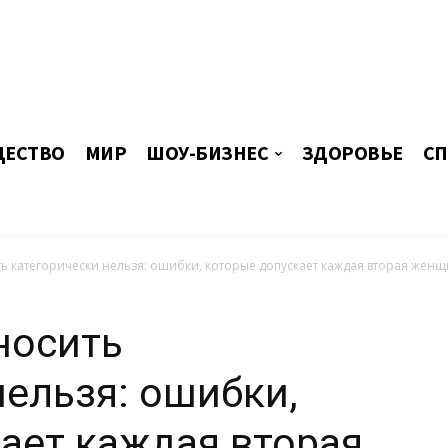
ЕСТВО
МИР
ШОУ-БИЗНЕС
ЗДОРОВЬЕ
СП
ь категорически нельзя: ошибки, которые допускает каждая вторая женщ
носить
нельзя: ошибки,
ает каждая вторая