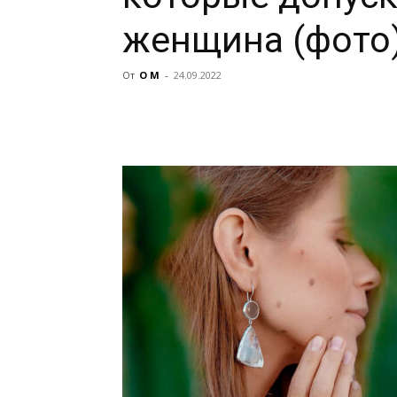
женщина (фото
От
О М
-
24.09.2022