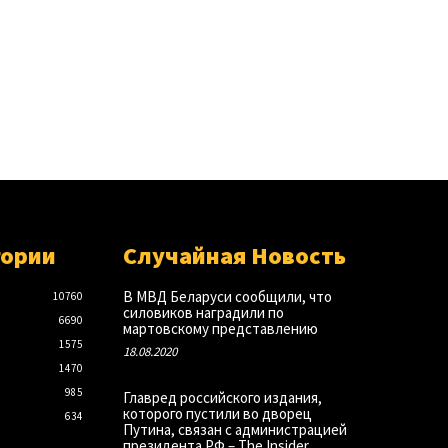
гории
Случайная Новость
В МВД Беларуси сообщили, что
10760
силовиков наградили по
6690
мартовскому представлению
1575
18.08.2020
1470
985
Главред российского издания,
которого пустили во дворец
634
Путина, связан с администрацией
президента РФ – The Insider