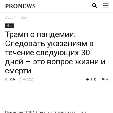
PRONEWS
Домой
Мир
Мир
Трамп о пандемии:
Cледовать указаниям в
течение следующих 30
дней – это вопрос жизни и
смерти
От
О М
-
01.04.2020
1112
0
Президент США Дональд Трамп сказал, что