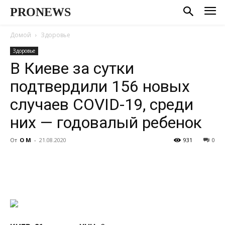
PRONEWS
Домой
Здоровье
Здоровье
В Киеве за сутки
подтвердили 156 новых
случаев COVID-19, среди
них — годовалый ребенок
От
О М
-
21.08.2020
931
0