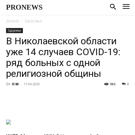
PRONEWS
Домой
Здоровье
Здоровье
В Николаевской области
уже 14 случаев COVID-19:
ряд больных с одной
религиозной общины
От
О М
-
17.04.2020
986
0