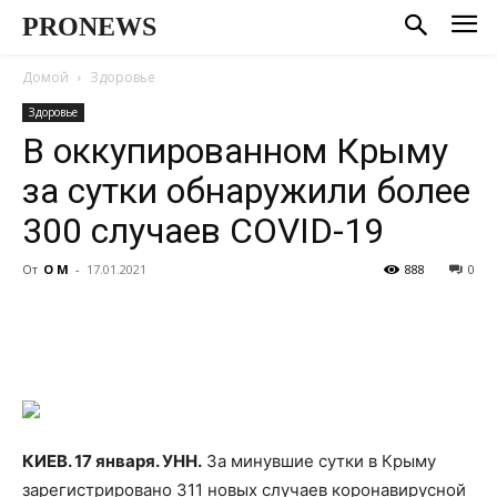
PRONEWS
Домой
Здоровье
Здоровье
В оккупированном Крыму
за сутки обнаружили более
300 случаев COVID-19
От
О М
-
17.01.2021
888
0
КИЕВ. 17 января. УНН.
За минувшие сутки в Крыму
зарегистрировано 311 новых случаев коронавирусной