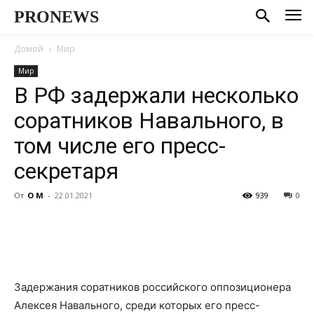
PRONEWS
Домой
Мир
Мир
В РФ задержали несколько
соратников Навального, в
том числе его пресс-
секретаря
От
О М
-
22.01.2021
939
0
Задержания соратников российского оппозиционера
Алексея Навального, среди которых его пресс-