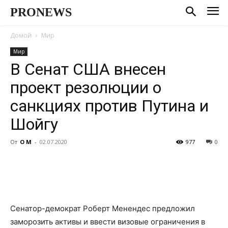
PRONEWS
Домой
Мир
Мир
В Сенат США внесен
проект резолюции о
санкциях против Путина и
Шойгу
От
О М
-
02.07.2020
977
0
Сенатор-демократ Роберт Менендес предложил
заморозить активы и ввести визовые ограничения в