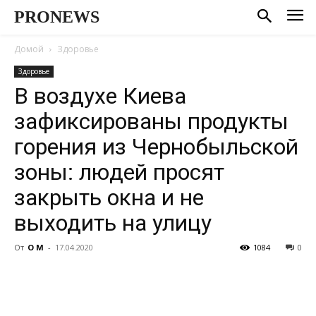
PRONEWS
Домой
Здоровье
Здоровье
В воздухе Киева
зафиксированы продукты
горения из Чернобыльской
зоны: людей просят
закрыть окна и не
выходить на улицу
От
О М
-
17.04.2020
1084
0