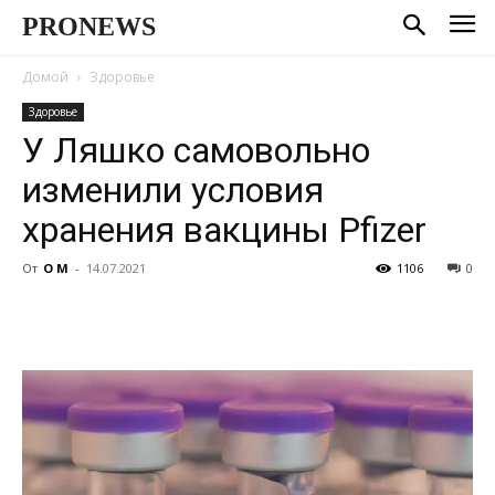
PRONEWS
Домой
Здоровье
Здоровье
У Ляшко самовольно
изменили условия
хранения вакцины Pfizer
От
О М
-
14.07.2021
1106
0