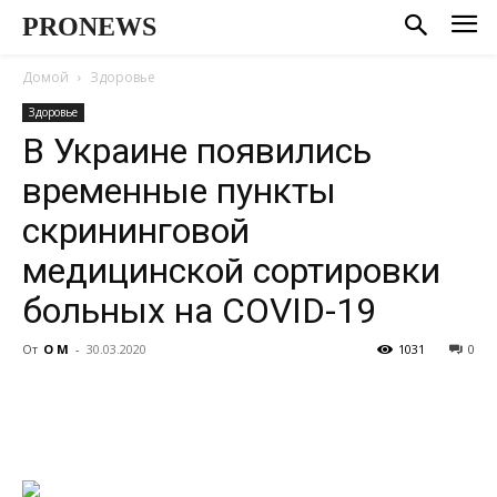
PRONEWS
Домой
Здоровье
Здоровье
В Украине появились
временные пункты
скрининговой
медицинской сортировки
больных на COVID-19
От
О М
-
30.03.2020
1031
0