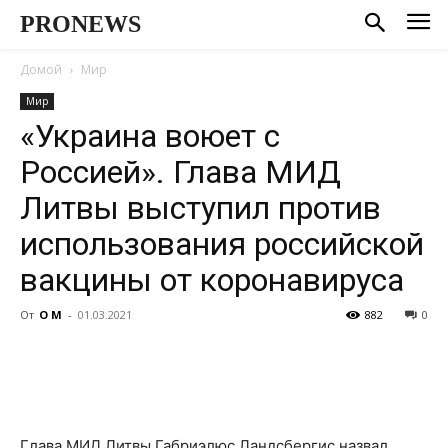
PRONEWS
Домой
Мир
Мир
«Украина воюет с
Россией». Глава МИД
Литвы выступил против
использования российской
вакцины от коронавируса
От
О М
-
01.03.2021
882
0
Глава МИД Литвы Габриэлюс Ландсбергис назвал