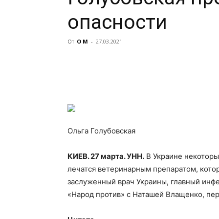
опасности
От
О М
-
27.03.2021
Ольга Голубовская
КИЕВ. 27 марта. УНН.
В Украине некоторы
лечатся ветеринарным препаратом, котор
заслуженный врач Украины, главный инф
«Народ против» с Наташей Влащенко, пе