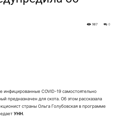
987
0
е инфицированные COVID-19 самостоятельно
ый предназначен для скота. Об этом рассказала
екционист страны Ольга Голубовская в программе
редает
УНН
.