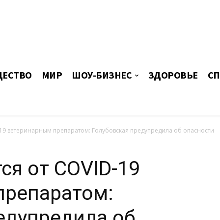
ЕСТВО
МИР
ШОУ-БИЗНЕС
ЗДОРОВЬЕ
СП
-19 ветеринарным препаратом: Голубовская предупредила об опасности
ся от COVID-19
препаратом:
едупредила об