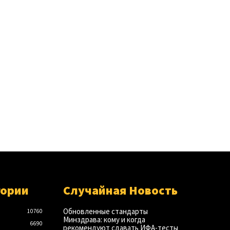
гории
Случайная Новость
Обновленные стандарты
10760
Минздрава: кому и когда
6690
рекомендуют сдавать ИФА-тесты