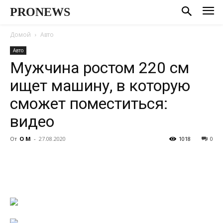
PRONEWS
Домой
Авто
Авто
Мужчина ростом 220 см
ищет машину, в которую
сможет поместиться:
видео
От
О М
-
27.08.2020
1018
0