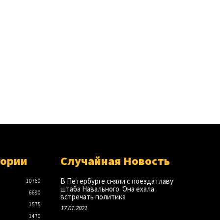
гории
Случайная Новость
В Петербурге сняли с поезда главу
10760
штаба Навального. Она ехала
6690
встречать политика
1575
17.01.2021
1470