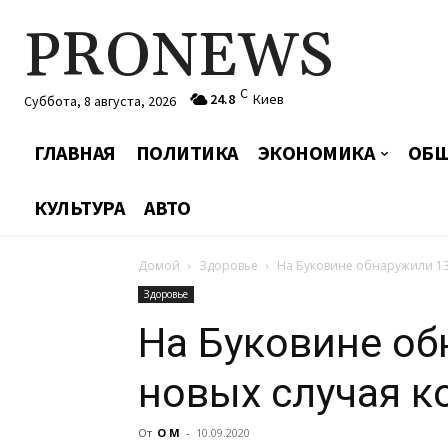
PRONEWS
C
24.8
Киев
Суббота, 8 августа, 2026
ГЛАВНАЯ
ПОЛИТИКА
ЭКОНОМИКА
ОБЩ
КУЛЬТУРА
АВТО
Домой
Здоровье
На Буковине обнаружили 13
Здоровье
На Буковине об
новых случая к
От
О М
-
10.09.2020