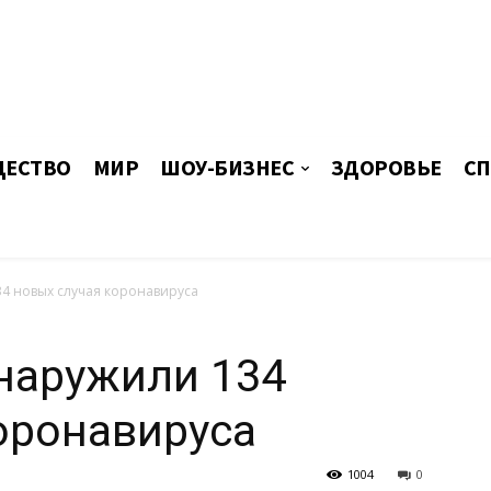
ЕСТВО
МИР
ШОУ-БИЗНЕС
ЗДОРОВЬЕ
СП
4 новых случая коронавируса
наружили 134
оронавируса
1004
0