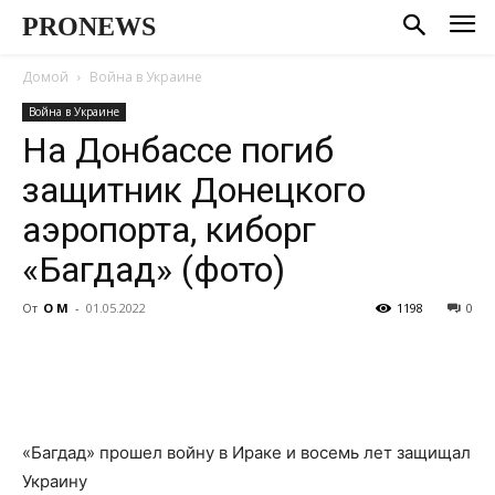
PRONEWS
Домой
Война в Украине
Война в Украине
На Донбассе погиб
защитник Донецкого
аэропорта, киборг
«Багдад» (фото)
От
О М
-
01.05.2022
1198
0
«Багдад» прошел войну в Ираке и восемь лет защищал
Украину