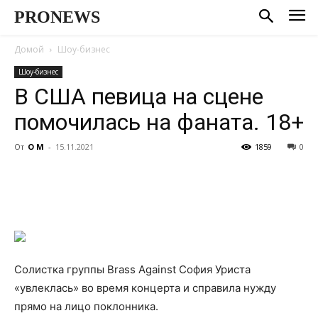
PRONEWS
Домой
Шоу-бизнес
Шоу-бизнес
В США певица на сцене
помочилась на фаната. 18+
От
О М
-
15.11.2021
1859
0
Солистка группы Brass Against София Уриста
«увлеклась» во время концерта и справила нужду
прямо на лицо поклонника.