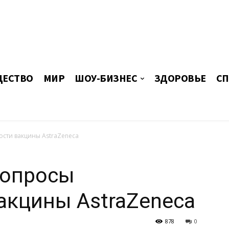
ЕСТВО
МИР
ШОУ-БИЗНЕС
ЗДОРОВЬЕ
СП
ости вакцины AstraZeneca
вопросы
акцины AstraZeneca
878
0