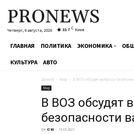
PRONEWS
C
33.7
Киев
Четверг, 6 августа, 2026
ГЛАВНАЯ
ПОЛИТИКА
ЭКОНОМИКА
ОБЩ
КУЛЬТУРА
АВТО
Домой
Мир
В ВОЗ обсудят вопросы безопасн
Мир
В ВОЗ обсудят 
безопасности в
От
О М
-
15.03.2021